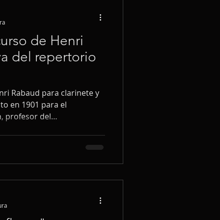
ra
urso de Henri
a del repertorio
nri Rabaud para clarinete y
to en 1901 para el
n, profesor del
omo todas las piezas de
rs en francés), su objetivo
nico y expresivo de los
 a graduarse. La obra fue
nes del certamen (años 1908,
e demuestra su popularidad y
ura