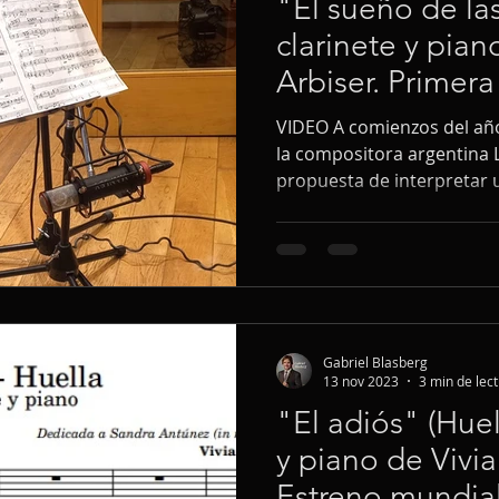
"El sueño de las
clarinete y pia
Arbiser. Primer
mundial
VIDEO A comienzos del añ
la compositora argentina 
propuesta de interpretar 
terminaba de componer, qu
nombre de "El sueño de las
serie de tres piezas breves
alrededor de siete minuto
de revisarlas, estudiarlas 
de realizar una grabación 
Gabriel Blasberg
el estudio de
13 nov 2023
3 min de lec
"El adiós" (Huel
y piano de Vivi
Estreno mundia