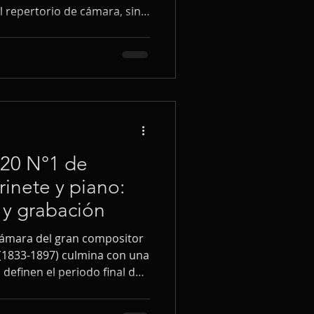
 repertorio de cámara, sino
 sintetiza décadas de
idad musical argentina, la
a de la melodía como
 emocional.
120 N°1 de
rinete y piano:
s y grabación
cámara del gran compositor
1833-1897) culmina con una
 definen el periodo final de
rmaron para siempre el