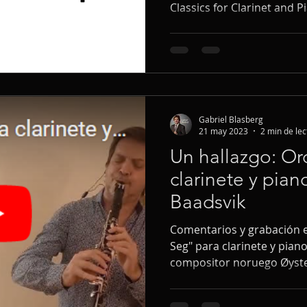
Classics for Clarinet and P
Gabriel Blasberg
21 may 2023
2 min de lec
Un hallazgo: Or
clarinete y pian
Baadsvik
Comentarios y grabación e
Seg" para clarinete y piano
compositor noruego Øyste