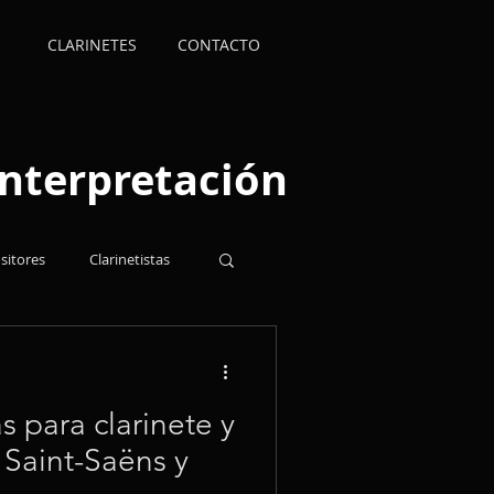
CLARINETES
CONTACTO
 interpretación
itores
Clarinetistas
scritos
s para clarinete y
 Saint-Saëns y