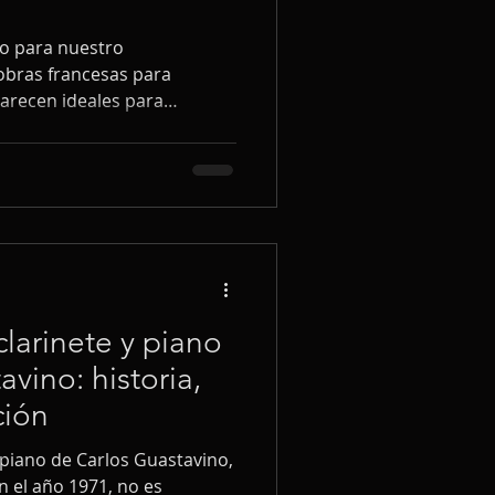
io para nuestro
 obras francesas para
parecen ideales para
s en la calidad del sonido y
os alumnos de nivel
cripciones de piezas
manera de desarrollar la
clarinete y piano
vino: historia,
ción
 piano de Carlos Guastavino,
 el año 1971, no es