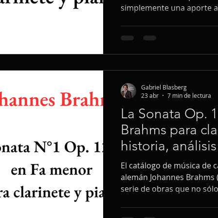
simplemente una aporte al
un manifiesto estético que
exploración sobre la ident
forma clásica y la primací
vehículo de comunicación
Gabriel Blasberg
23 abr
7 min de lectura
La Sonata Op. 
Brahms para cla
historia, análisi
El catálogo de música de 
alemán Johannes Brahms (
serie de obras que no sólo
su vida, sino que transfo
repertorio del clarinete.