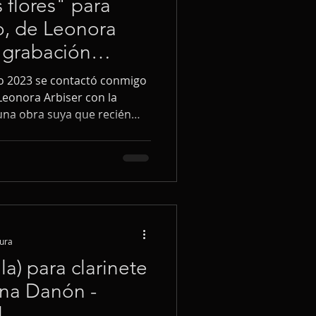
 flores" para
no, de Leonora
a grabación
o 2023 se contactó conmigo
Leonora Arbiser con la
una obra suya que recién
e lleva el sugerente
 flores". Se trata de una
 para clarinete y piano, de
s de duración total. Después
un poco, acepté la invitación
de la obra más adelante. En
tura
la) para clarinete
ana Danón -
l