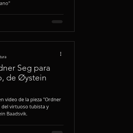
iano"
tura
dner Seg para
o, de Øystein
n video de la pieza "Ordner
 del virtuoso tubista y
in Baadsvik.