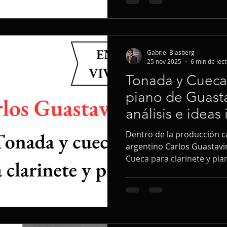
Gabriel Blasberg
25 nov 2025
6 min de lec
Tonada y Cueca 
piano de Guastav
análisis e ideas 
Dentro de la producción c
argentino Carlos Guastavi
Cueca para clarinete y pi
destacado por su síntesis 
cuyano argentino y el leng
propio título anuncia su fil
tonada y la cueca son gén
chileno que también se cu