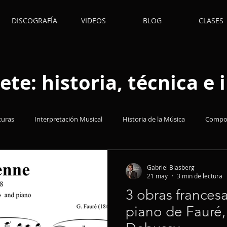
DISCOGRAFÍA
VIDEOS
BLOG
CLASES
ete: historia, técnica e
turas
Interpretación Musical
Historia de la Música
Compos
s
Música Popular
Acertijos
Técnica
Insumos
E
Gabriel Blasberg
21 may
3 min de lectura
3 obras francesa
piano de Fauré,