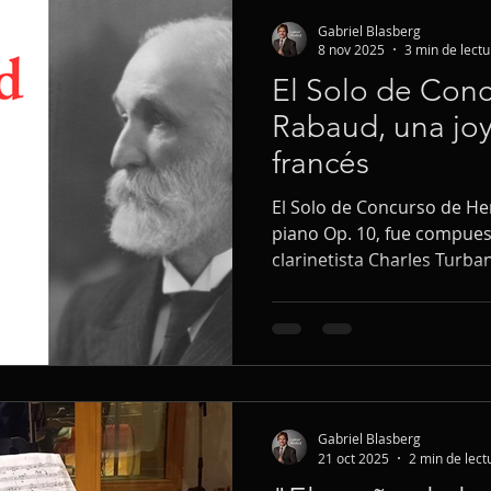
Argentina.
Gabriel Blasberg
8 nov 2025
3 min de lectu
El Solo de Conc
Rabaud, una joy
francés
El Solo de Concurso de He
piano Op. 10, fue compues
clarinetista Charles Turba
Conservatorio de París. C
concurso (pièces de concou
era evaluar el dominio téc
estudiantes que aspiraban
utilizada en varias edicio
1915, 1925 y 1937), lo qu
Gabriel Blasberg
valor pedagógico.
21 oct 2025
2 min de lect