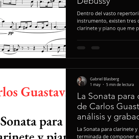
Debussy
Dentro del vasto repertor
instrumento, existen tres
clarinete y piano que me 
estudiar debido a su énfasi
el fraseo elegante. Para l
intermedio, abordar trans
icónicas es una excelente 
musicalidad.
Gabriel Blasberg
1 may
5 min de lectura
La Sonata para 
de Carlos Guasta
análisis y graba
La Sonata para clarinete y
terminada de componer en