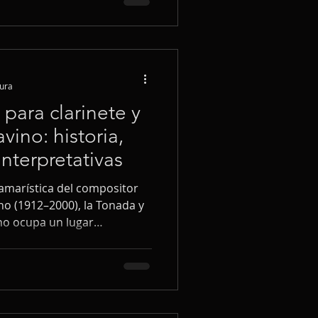
tura
para clarinete y
ino: historia,
interpretativas
amarística del compositor
no (1912–2000), la Tonada y
ano ocupa un lugar
entre elementos del folklore
uaje clásico-romántico. El
iación nacionalista: la
eros populares de origen
ltivaron ampliamente en