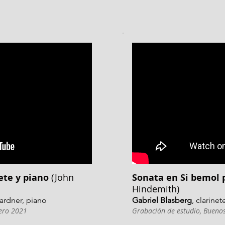
ete y piano
(John
Sonata en Si bemol 
Hindemith)
Gardner, piano
Gabriel Blasberg
, clarinet
nero 2021
Grabación de estudio, Buenos