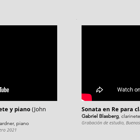
ete y piano
(John
Sonata en Re para c
Gabriel Blasberg
, clarinet
Grabación de estudio, Buenos
Gardner, piano
nero 2021