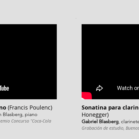
ano
(Francis Poulenc)
Sonatina para clari
Honegger)
am Blasberg, piano
remio Concurso "Coca-Cola
Gabriel Blasberg
, clarin
Grabación de estudio, Buenos 