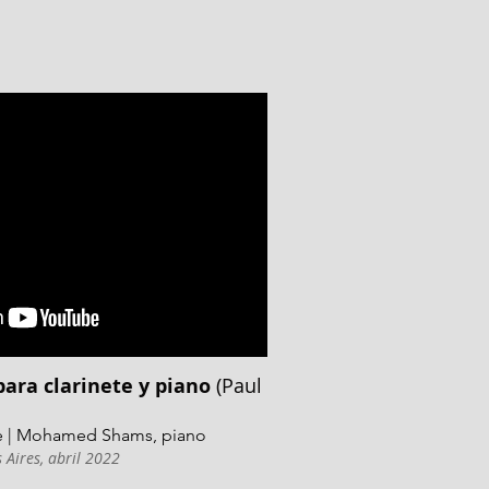
para clarinete y piano
(Paul
e |
Mohamed Shams
, piano
 Aires, abril 2022