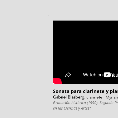
Sonata para clarinete y pi
Gabriel Blasberg
, clarinete | Myri
Grabación histórica (1990). Segundo P
en las Ciencias y Artes".