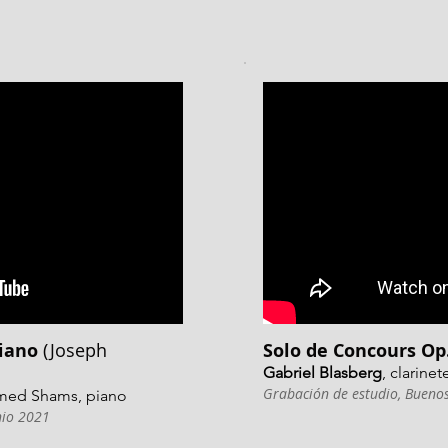
piano
(Joseph
Solo de Concours Op
Gabriel Blasberg
, clarine
Grabación de estudio, Bueno
amed Shams, piano
nio 2021