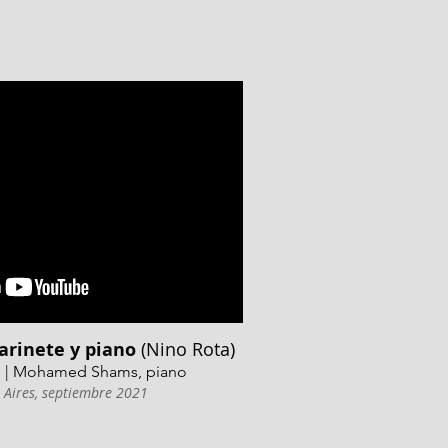
larinete y piano
(Nino Rota)
e |
Mohamed Shams
, piano
 Aires, septiembre 2021