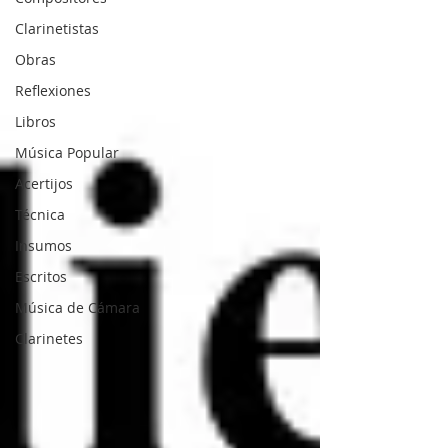
Clarinetistas
Obras
Reflexiones
Libros
Música Popular
Acertijos
Técnica
Insumos
Escritos
Música de Cámara
Clarinetes