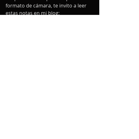
formato de cámara, te invito a leer 
estas notas en mi blog:
🎶 
La Sonatina para clarinete y 
piano de Arthur Honegger
 (Un 
recorrido por esta obra maestra 
a un siglo de su estreno).
🎶 
La Sonata de Paul 
Hindemith, una obra de gran 
valor
 (Historia, análisis y 
videograbación de la obra)
Nota: más abajo pueden dejar una 
calificación en estrellas sobre este 
artículo, y un comentario, si lo desean.
clarinete
video
concierto para clarinete