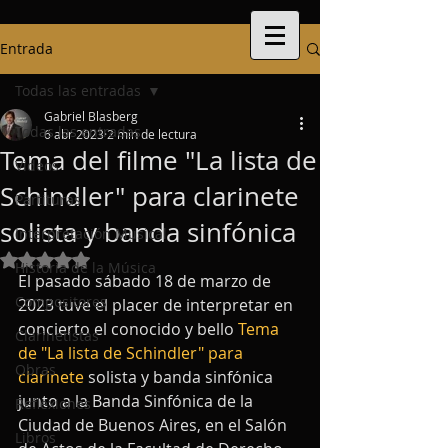
Entrada
Todas las entradas
Gabriel Blasberg
Todas las entradas
6 abr 2023
2 min de lectura
Tema del filme "La lista de
Videos
Schindler" para clarinete
Partituras
solista y banda sinfónica
Interpretación Musical
Obtuvo NaN de 5 estrellas.
Historia de la Música
El pasado sábado 18 de marzo de 
Compositores
2023 tuve el placer de interpretar en 
concierto el conocido y bello 
Tema 
Clarinetistas
de "La lista de Schindler" para 
Obras
clarinete 
solista y banda sinfónica 
junto a la Banda Sinfónica de la 
Reflexiones
Ciudad de Buenos Aires, en el Salón 
Libros