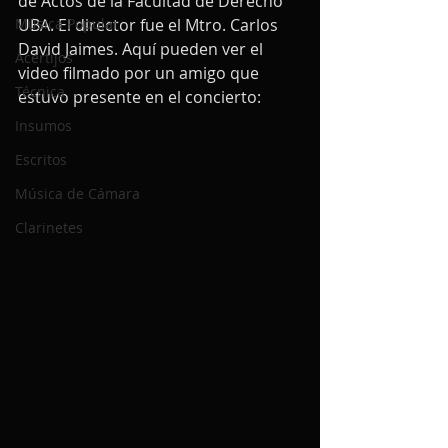
de Actos de la Facultad de Derecho 
Música Popular
UBA. El director fue el Mtro. Carlos 
David Jaimes. Aquí pueden ver el 
Acertijos
video filmado por un amigo que 
Técnica
estuvo presente en el concierto:
Insumos
Escritos
Música de Cámara
Clarinetes