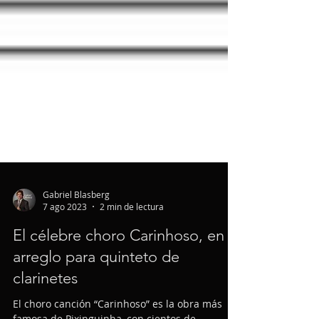
Gabriel Blasberg
7 ago 2023
2 min de lectura
El célebre choro Carinhoso, en
arreglo para quinteto de
clarinetes