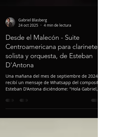
Gabriel Blasberg
24 oct 2025
4 min de lectura
Desde el Malecón - Suite
Centroamericana para clarinete
solista y orquesta, de Esteban
D'Antona
Una mañana del mes de septiembre de 2024
recibí un mensaje de Whatsapp del compositor
Esteban D'Antona diciéndome: "Hola Gabriel,
acabo de terminar de componer una obra para
clarinete solista y orquesta. Es una suite en
cuatro movimientos (Cha-cha-cha, Bolero,
Guajira y Salsa). Te envío la partitura y una
grabación digital para que la revises. En caso