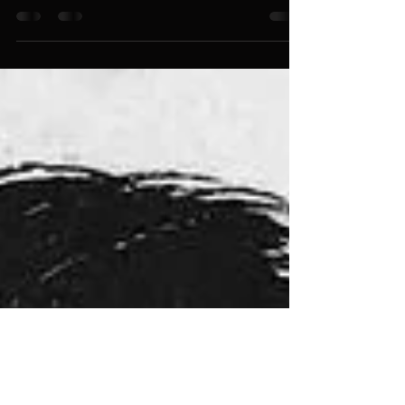
Video y comentarios de la Fantasía Tanguera
para clarinete y orquesta de cuerdas de
Ezequiel Diz. Solista: Gabriel Blasberg
(clarinete).