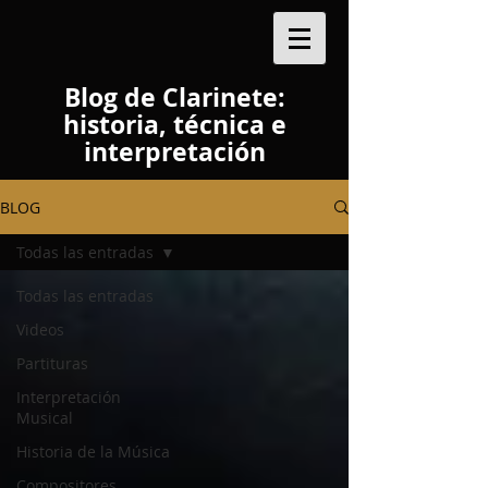
Blog de Clarinete:
historia, técnica e
interpretación
BLOG
Todas las entradas
Todas las entradas
Videos
Partituras
Interpretación
Musical
Historia de la Música
Compositores