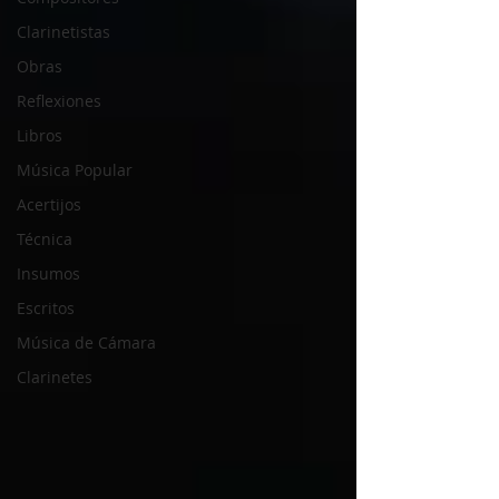
Clarinetistas
Obras
Reflexiones
Libros
Música Popular
Acertijos
Técnica
Insumos
Escritos
Música de Cámara
Clarinetes