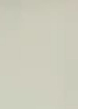
de que sea de tu agrado, me gustaría que seas
vos quien la estrene con orquesta."