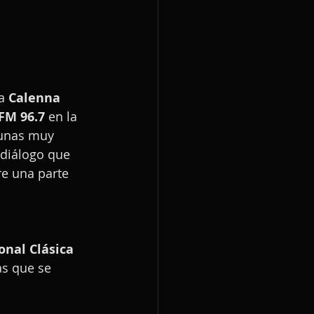
a 
Calenna 
FM 96.7
 en la 
gunas muy 
 diálogo que 
re una parte 
onal Clásica
as que se 