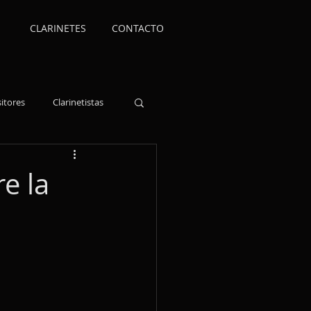
CLARINETES
CONTACTO
itores
Clarinetistas
critos
re la