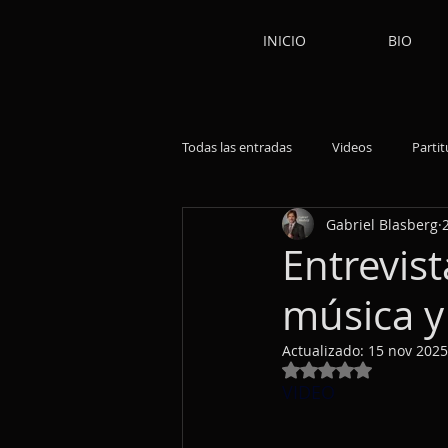
INICIO
BIO
Todas las entradas
Videos
Partit
Gabriel Blasberg
Obras
Reflexiones
Libros
Entrevist
música y 
Música de Cámara
Clarinetes
Actualizado:
15 nov 2025
Obtuvo NaN de 5 e
VIDEO