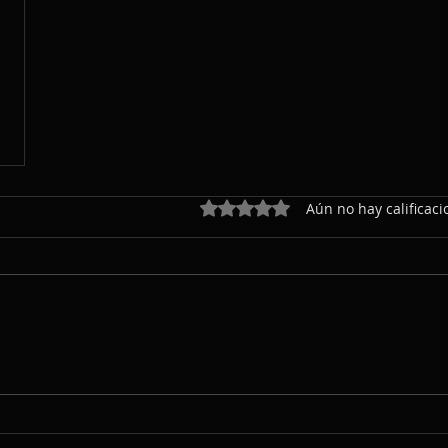
Obtuvo 0 de 5 estrellas.
Aún no hay calificaci