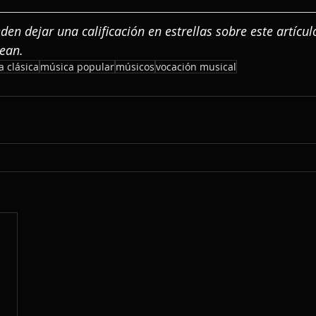
n dejar una calificación en estrellas sobre este artículo
sean.
 clásica
música popular
músicos
vocación musical