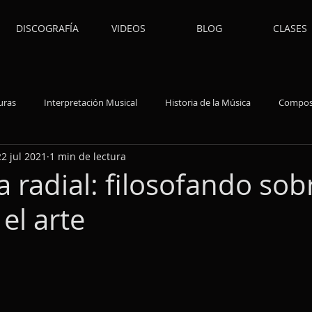
DISCOGRAFÍA
VIDEOS
BLOG
CLASES
uras
Interpretación Musical
Historia de la Música
Compos
22 jul 2021
1 min de lectura
Música Popular
Acertijos
Técnica
Insumos
Es
a radial: filosofando sob
el arte
strellas.