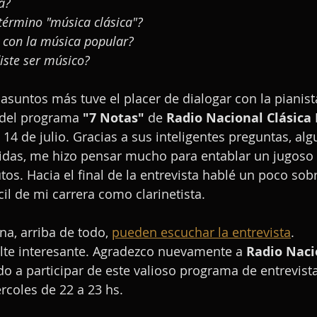
a?
 término "música clásica"?
 con la música popular?
iste ser músico?
 asuntos más tuve el placer de dialogar con la pianist
 del programa 
"7 Notas"
 de 
Radio Nacional Clásica 
14 de julio. Gracias a sus inteligentes preguntas, al
tidas, me hizo pensar mucho para entablar un jugoso
os. Hacia el final de la entrevista hablé un poco sob
il de mi carrera como clarinetista.
a, arriba de todo, 
pueden escuchar la entrevista
. 
lte interesante. Agradezco nuevamente a 
Radio Naci
o a participar de este valioso programa de entrevist
rcoles de 22 a 23 hs.