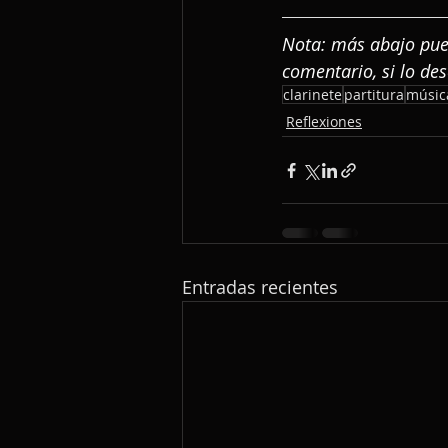
Nota: más abajo puede
comentario, si lo de
clarinete
partitura
música
Reflexiones
Entradas recientes