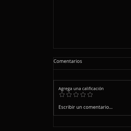
Comentarios
Agrega una calificación
Me gusta charlar de música
Escribir un comentario...
con mis colegas