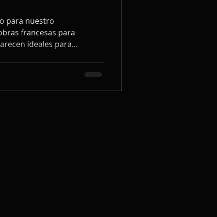
io para nuestro
 obras francesas para
parecen ideales para
s en la calidad del sonido y
os alumnos de nivel
cripciones de piezas
manera de desarrollar la