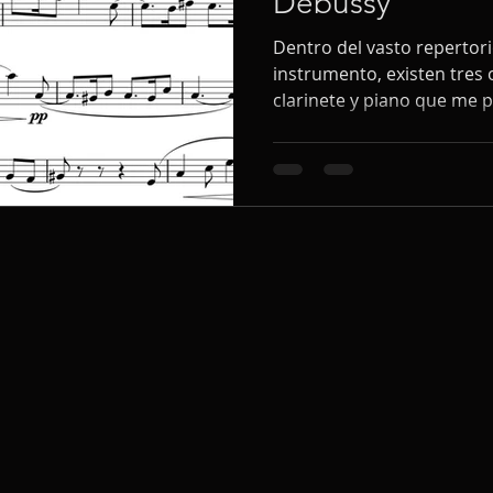
Debussy
Dentro del vasto repertor
instrumento, existen tres
clarinete y piano que me 
estudiar debido a su énfasi
el fraseo elegante. Para l
intermedio, abordar trans
icónicas es una excelente 
musicalidad.