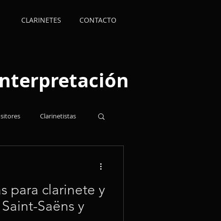
CLARINETES
CONTACTO
 interpretación
itores
Clarinetistas
scritos
s para clarinete y
 Saint-Saëns y