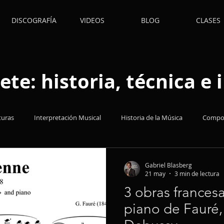
DISCOGRAFÍA
VIDEOS
BLOG
CLASES
ete: historia, técnica e
turas
Interpretación Musical
Historia de la Música
Compos
s
Música Popular
Acertijos
Técnica
Insumos
E
Gabriel Blasberg
21 may
3 min de lectura
3 obras francesa
piano de Fauré,