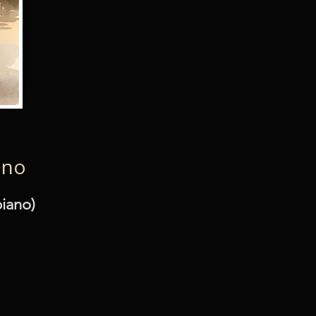
ano
piano)