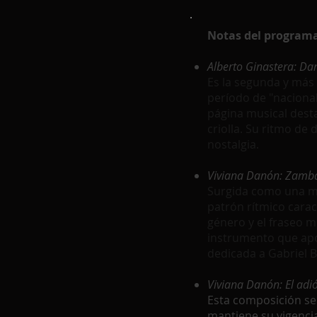
Notas del programa
Alberto Ginastera: Dan
Es la segunda y más 
período de "nacional
página musical desta
criolla. Su ritmo de
nostalgia.
Viviana Danón: Zamba
Surgida como una mel
patrón rítmico carac
género y el fraseo m
instrumento que apor
dedicada a Gabriel B
Viviana Danón: El adió
Esta composición se
mantiene su vigencia 