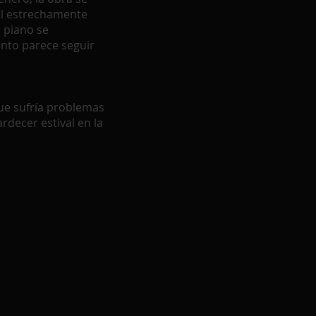
mal estrechamente
l piano se
ento parece seguir
ue sufría problemas
rdecer estival en la