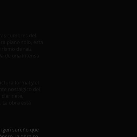
bras cumbres del
ra piano solo, esta
irismo de raíz
da de una intensa
ctura formal y el
nte nostálgico del
clarinete,
. La obra está
origen sureño que
género, la obra se