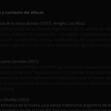
 y contexto del álbum
za de la moza donosa (1937). Arreglo: Luis Rossi.
célebre pieza de las Danzas Argentinas Op. 2, una de las o
ismo objetivo" del compositor. Concebida originalmente pa
ca por su atmósfera íntima, melancólica y de un profundo l
 danza sugerido y sutil sostiene una melodía agridulce carga
 para clarinete (2021)
odía de profunda raíz folklórica, esta pieza adopta la estru
terísticos de una "zamba canción". El carácter inherenteme
elódico se ven notablemente enriquecidos por el timbre del 
ta una particular dulzura y misterio al diálogo camerístico
lasberg.
s (Huella) (2022)
 enmarca en la huella, una danza tradicional argentina de 
histórica desde el siglo XIX. Fiel a las particularidades del 