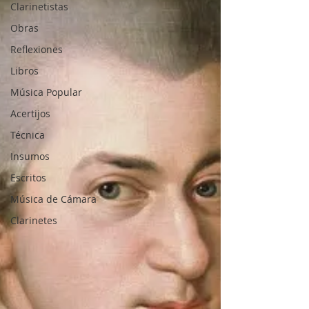
Clarinetistas
Obras
Reflexiones
Libros
Música Popular
Acertijos
Técnica
Insumos
Escritos
Música de Cámara
Clarinetes