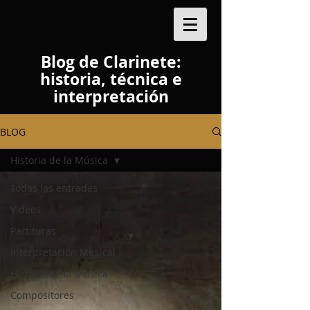
Blog de Clarinete:
historia, técnica e
interpretación
BLOG
Historia de la Música
Todas las entradas
Videos
Partituras
Interpretación Musical
Historia de la Música
Compositores